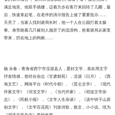
满足地笑。他双手插腰，迈着方步在客厅来回转了几圈，最
后，快速拿起笔，在老伴的清示报告上做了重要批示……
天亮了，当家人找到谢局长时，他一个人在公园打着太极
拳。身旁跑着几只被别人抛弃了的流浪狗，抢着谢局从家里
带来，扔在地上的狗粮……
杨 永春：青海省西宁市湟源县人，爱好文学，喜欢用文字
抒发情感，曾经在杂志《甘肃财苑》，湟源《日月》，《西
海文艺》。网络平台《时代今朝》、《昆仑文学》、《现代
作家文学》《河湟文学》，《当代作家》，《祁连文学杂
志》，《民航小报》，《文学人生杂谈》，《滇中轿子山原
创文学》，《文学百花苑》刊发诗歌，散文，小小说。現为
《祁连文学杂志》签约作家。