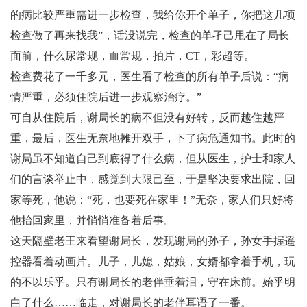
的病比较严重需进一步检查，我给你开个单子，你把这几项
检查做了再来找我”，话没说完，检查的单孑己甩在了局长
面前，什么尿常规，血常规，拍片，CT，彩超等。
检查费花了一千多元，医生看了检查的所有单子后说：“病
情严重，必须住院后进一步观察治疗。”
可自从住院后，谢局长的病不但没有好转，反而越住越严
重，最后，医生无奈地摊开双手，下了病危通知书。此时的
谢局虽不知道自己到底得了什么病，但从医生，护士和家人
们的言谈举止中，感觉到大限己至，于是坚决要求出院，回
家等死，他说：“死，也要死在家里！”无奈，家人们只好将
他抬回家里，并悄悄准备着后事。
这天隔壁老王来看望谢局长，发现谢局的孙子，孙女手握遥
控器看着动画片。儿子，儿媳，姑娘，女婿都拿着手机，玩
的不以乐乎。只有谢局长的老伴垂着泪，守在床前。始乎明
白了什么……临走，对谢局长的老伴耳语了一番。