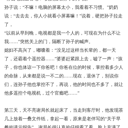
孙子说：“不嘛！电脑的屏幕太小，我看着不习惯。”奶奶
说：“去去去，你人小就看小屏幕嘛！”说着，硬把孙子拉走
了，
“以前从早到晚，电视都是我一个人的，可现在为什么不让
我……”突然关上的门，隔断了孙子的喊声。
媳妇不高兴了，嘟囔着：“没见过这样当长辈的，都一天
了，还霸着个遥控器……”婆婆赶紧跟上去，嘘了一声：“孩
子，你也体谅一下你爸吧！你爸在位的时候，掌控着多少人
的命脉，从来都是说一不二的……现在，退休了，别说你
们，连孙子他也掌控不了，再说，他的时间也不多了，就让
他多遥控个电视机，过个官瘾吧……”
第三天，天不亮谢局长就起床了，当走到客厅时，他发现茶
几上放着一叠文件纸，拿起一看，原来是老伴写的“关于早
餐的请示报告”。谢局长很认真的仔细看了看，脸上充满了