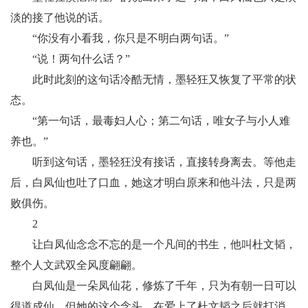
淡的接了他说的话。
“你没有小看我，你只是不明白两句话。”
“说！两句什么话？”
此时此刻的这句话冷酷无情，墨轻狂又恢复了平常的状
态。
“第一句话，最毒妇人心；第二句话，唯女子与小人难
养也。”
听到这句话，墨轻狂没有接话，直接转身离去。等他走
后，白凤仙也吐了口血，她这才明白原来和他斗法，只是两
败俱伤。
2
让白凤仙念念不忘的是一个凡间的书生，他叫杜文韬，
整个人文武双全风度翩翩。
白凤仙是一朵凤仙花，修炼了千年，只为有朝一日可以
得道成仙。但她的这个念头，在爱上了杜文韬之后就打消