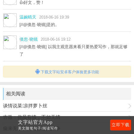
👍好文，赞！
温婉晴天
2018-06-16 19:39
[//@倏忽·晓镜]是的。
倏忽·晓镜
2018-06-16 19:12
[//@倏忽·晓镜] 以我主观意愿来看只要热爱写作，那就足够
了
下载文字站安卓客户体验更多功能
相关阅读
谈情说菜:凉拌萝卜丝
古微：你虽有情，不如无情
文字站官方App
立即下载
痫来无事：我与婆婆的战争
美文随笔句子/阅读写作