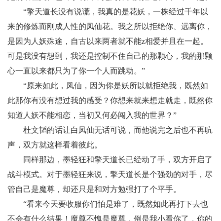
“擎天道长没有说谎，我真的是花妖，一株经过千年以
来的修炼而刚成人性的凤仙花。我之所以拒绝你、远离你，
是因为人妖殊途，自古以来两者就不能z相爱并且在一起。
可是我没有想到，我还是控制不住自己的那颗心，我的那颗
心一直以来都只为了你一个人而跳动。”
“原来如此，凤仙，因为你是妖所以就拒绝我，既然如
此那你有没有想过我的感受？你想来就来想走就走，既然你
知道人妖不能相恋，当初又何必闯入我的世界？”
杜文韬的话让白凤仙无话可说，而他说完之后也不再吭
声，双方就这样看着彼此。
同样那边，墨轻狂和擎天道长已经动了手，双方开启了
战斗模式。对于墨轻狂来说，擎天道长是个强劲的对手，尽
管自己是魔尊，却还只是和对方勉强打了个平手。
“看来今天要收服你们怕是难了，既然如此再打下去也
不会有什么结果！魔尊不愧是魔尊，倒是我小看你了，你的