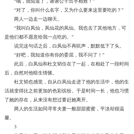
“哦，我知道了，谢谢公子出手相救！”
“对了，你叫什么名字，又为什么要来这里要吃的？”
两人一边走一边聊天。
“我叫白凤仙，凤仙花的凤仙。我也去了其他地方，可
是他们都不愿意给我一点吃的。”
说完这句话之后，白凤仙不再吭声，默默低下了头。
“好吧，我知道你有你的委屈，我不问了！”
此后，白凤仙和杜文韬住在了一起，在相处了一段时间
后，自然对他暗生情愫。
杜文韬也感觉，自从白凤仙走进了他的生活中，他的生
活就变得比之前更加的色彩缤纷。于是时间一长，他也习惯
了她的存在，从来没有想过要赶她离开。
两人的生活如同寻常夫妻一般甜甜蜜蜜，平淡却很温
馨。
3