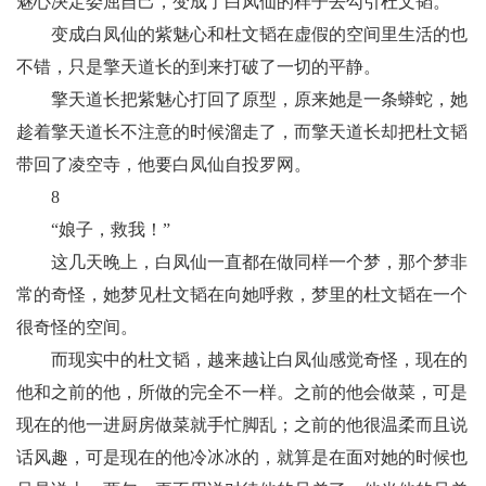
魅心决定委屈自己，变成了白凤仙的样子去勾引杜文韬。
变成白凤仙的紫魅心和杜文韬在虚假的空间里生活的也
不错，只是擎天道长的到来打破了一切的平静。
擎天道长把紫魅心打回了原型，原来她是一条蟒蛇，她
趁着擎天道长不注意的时候溜走了，而擎天道长却把杜文韬
带回了凌空寺，他要白凤仙自投罗网。
8
“娘子，救我！”
这几天晚上，白凤仙一直都在做同样一个梦，那个梦非
常的奇怪，她梦见杜文韬在向她呼救，梦里的杜文韬在一个
很奇怪的空间。
而现实中的杜文韬，越来越让白凤仙感觉奇怪，现在的
他和之前的他，所做的完全不一样。之前的他会做菜，可是
现在的他一进厨房做菜就手忙脚乱；之前的他很温柔而且说
话风趣，可是现在的他冷冰冰的，就算是在面对她的时候也