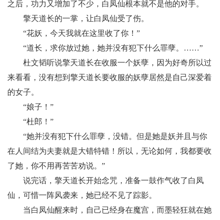
之后，功力又增加了不少，白凤仙根本就不是他的对手。
擎天道长的一掌，让白凤仙受了伤。
“花妖，今天我就在这里收了你！”
“道长，求你放过她，她并没有犯下什么罪孽。……”
杜文韬听说擎天道长在收服一个妖孽，因为好奇所以过
来看看，没有想到擎天道长要收服的妖孽居然是自己深爱着
的女子。
“娘子！”
“杜郎！”
“她并没有犯下什么罪孽，没错。但是她是妖并且与你
在人间结为夫妻就是大错特错！所以，无论如何，我都要收
了她，你不用再苦苦劝说。”
说完话，擎天道长开始念咒，准备一鼓作气收了白凤
仙，可惜一阵风袭来，她已经不见了踪影。
当白凤仙醒来时，自己已经身在魔宫，而墨轻狂就在她