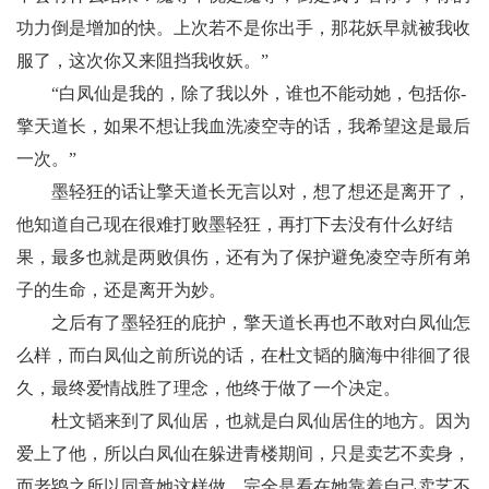
功力倒是增加的快。上次若不是你出手，那花妖早就被我收
服了，这次你又来阻挡我收妖。”
“白凤仙是我的，除了我以外，谁也不能动她，包括你-
擎天道长，如果不想让我血洗凌空寺的话，我希望这是最后
一次。”
墨轻狂的话让擎天道长无言以对，想了想还是离开了，
他知道自己现在很难打败墨轻狂，再打下去没有什么好结
果，最多也就是两败俱伤，还有为了保护避免凌空寺所有弟
子的生命，还是离开为妙。
之后有了墨轻狂的庇护，擎天道长再也不敢对白凤仙怎
么样，而白凤仙之前所说的话，在杜文韬的脑海中徘徊了很
久，最终爱情战胜了理念，他终于做了一个决定。
杜文韬来到了凤仙居，也就是白凤仙居住的地方。因为
爱上了他，所以白凤仙在躲进青楼期间，只是卖艺不卖身，
而老鸨之所以同意她这样做，完全是看在她靠着自己卖艺不