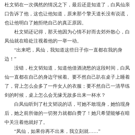
杜文韬在一次偶然的情况之下，最后还是知道了，白凤仙亲
口告诉了他，这也让他知道，原来那个擎天道长没有说谎，
也让他明白了她拒绝自己的真正原因。
杜文韬还记得，那天他因为心情不好而去郊外散心，白
凤仙就在暗处注视着他的一举一动。
“出来吧，凤仙，我知道这些日子你一直都在我的身
边！”
没错，杜文韬知道，知道他借酒浇愁的这段时间，白凤
仙一直都在自己的身边守候着。要不然自己趴在桌子上睡着
了，背上怎么会多了一件女人的衣服；要不然自己一清早练
剑的时候，桌上怎么会无缘无故多出来一杯水？
白凤仙听到了杜文韬说的话，可她不敢现身，她怕现身
后，她之前所做的一切努力就都白费了！她只希望能够在暗
中关注着他就好了。
“凤仙，如果你再不出来，我立刻就……”