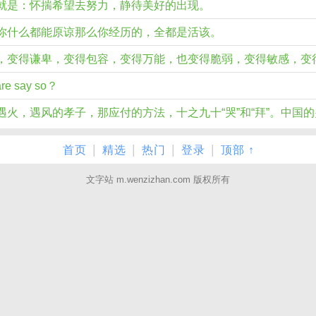
就是：怀揣希望去努力，静待美好的出现。
你什么都能原谅那么你经历的，全都是活该。
，变得谦卑，变得包容，变得万能，也变得脆弱，变得敏感，变
dare say so？
火，遇风的孝子，那应付的方法，十之九十“哭”和“拜”。中国
|
|
|
|
首页
精选
热门
登录
顶部 ↑
文字站 m.wenzizhan.com 版权所有