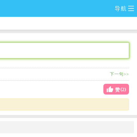
导航
下一句>>
(
)
2
赞