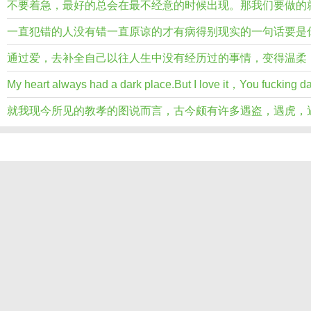
不要着急，最好的总会在最不经意的时候出现。那我们要做的
一直犯错的人没有错一直原谅的才有病得别现实的一句话要是
通过爱，去补全自己以往人生中没有经历过的事情，变得温柔
My heart always had a dark place.But I love it，You fucking 
就我现今所见的教孝的图说而言，古今颇有许多遇盗，遇虎，遇