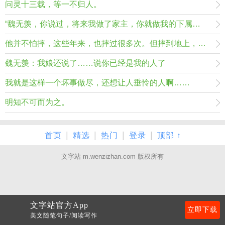
问灵十三载，等一不归人。
“魏无羡，你说过，将来我做了家主，你就做我的下属，永远不背叛我，不背叛江家，我问你，这话都是谁说的？凭什么，你凭什么不告诉我……”
他并不怕摔，这些年来，也摔过很多次。但摔到地上，毕竟还是会疼。 如果有个人能接住他，那就再好不过了。
魏无羡：我娘还说了……说你已经是我的人了
我就是这样一个坏事做尽，还想让人垂怜的人啊……
明知不可而为之。
|
|
|
|
首页
精选
热门
登录
顶部 ↑
文字站 m.wenzizhan.com 版权所有
文字站官方App
立即下载
美文随笔句子/阅读写作