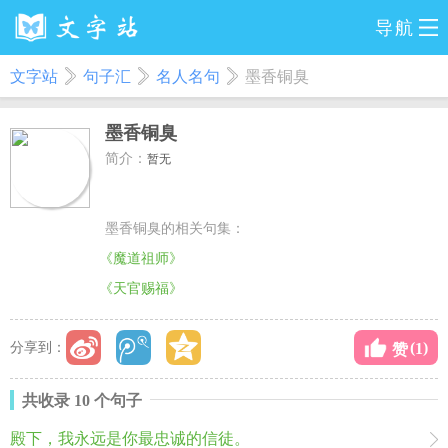
导航
文字站
句子汇
名人名句
墨香铜臭
墨香铜臭
简介：
暂无
墨香铜臭的相关句集：
《魔道祖师》
《天官赐福》
(
)
分享到：
1
赞
共收录 10 个句子
殿下，我永远是你最忠诚的信徒。