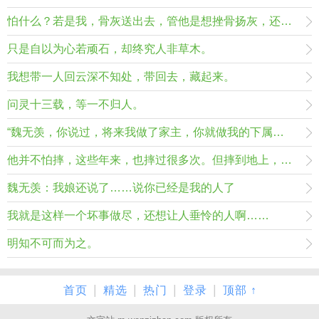
怕什么？若是我，骨灰送出去，管他是想挫骨扬灰，还是撒着玩儿。
只是自以为心若顽石，却终究人非草木。
我想带一人回云深不知处，带回去，藏起来。
问灵十三载，等一不归人。
“魏无羡，你说过，将来我做了家主，你就做我的下属，永远不背叛我，不背叛江家，我问你，这话都是谁说的？凭什么，你凭什么不告诉我……”
他并不怕摔，这些年来，也摔过很多次。但摔到地上，毕竟还是会疼。 如果有个人能接住他，那就再好不过了。
魏无羡：我娘还说了……说你已经是我的人了
我就是这样一个坏事做尽，还想让人垂怜的人啊……
明知不可而为之。
|
|
|
|
首页
精选
热门
登录
顶部 ↑