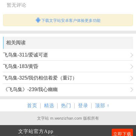
暂无评论
下载文字站安卓客户体验更多功能
相关阅读
飞鸟集-311/爱诚可逝
飞鸟集-183/黄昏
飞鸟集-325/我仍相信着爱（重订）
《飞鸟集》-239/我心幽幽
|
|
|
|
首页
精选
热门
登录
顶部 ↑
文字站 m.wenzizhan.com 版权所有
文字站官方App
立即下载